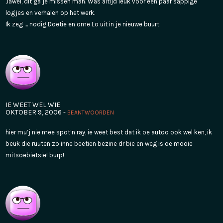
Jawel, dit ga je missen man. Was altijd leuk voor een paar sappige
logjes en verhalen op het werk.
Ik zeg … nodig Doetie en ome Lo uit in je nieuwe buurt
IE WEET WEL WIE
OKTOBER 9, 2006 -
BEANTWOORDEN
hier mu’j nie mee spot’n ray, ie weet best dat ik oe autoo ook wel ken, ik
beuk die ruuten zo inne beetien bezine dr bie en weg is oe mooie
mitsoebietsie! burp!