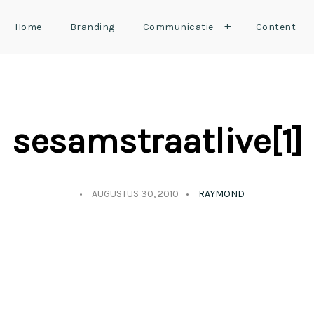
+
Home
Branding
Communicatie
Content
sesamstraatlive[1]
AUGUSTUS 30, 2010
RAYMOND